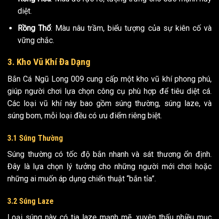
diệt.
Rồng Thổ
: Màu nâu trầm, biểu tượng của sự kiên cố và
vững chắc.
3. Kho Vũ Khí Đa Dạng
Bắn Cá Ngũ Long 009 cung cấp một kho vũ khí phong phú,
giúp người chơi lựa chọn công cụ phù hợp để tiêu diệt cá.
Các loại vũ khí này bao gồm súng thường, súng laze, và
súng bom, mỗi loại đều có ưu điểm riêng biệt.
3.1 Súng Thường
Súng thường có tốc độ bắn nhanh và sát thương ổn định.
Đây là lựa chọn lý tưởng cho những người mới chơi hoặc
những ai muốn áp dụng chiến thuật “bắn tỉa”.
3.2 Súng Laze
Loại súng này có tia laze mạnh mẽ, xuyên thấu nhiều mục