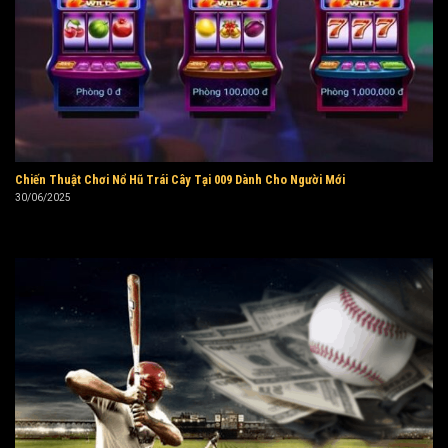
Chiến Thuật Chơi Nổ Hũ Trái Cây Tại 009 Dành Cho Người Mới
30/06/2025