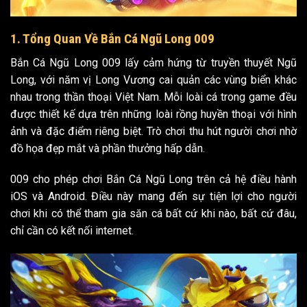
1. Tổng Quan Về Bắn Cá Ngũ Long 009
Bắn Cá Ngũ Long 009 lấy cảm hứng từ truyền thuyết Ngũ
Long, với năm vị Long Vương cai quản các vùng biển khác
nhau trong thần thoại Việt Nam. Mỗi loài cá trong game đều
được thiết kế dựa trên những loài rồng huyền thoại với hình
ảnh và đặc điểm riêng biệt. Trò chơi thu hút người chơi nhờ
đồ họa đẹp mắt và phần thưởng hấp dẫn.
009 cho phép chơi Bắn Cá Ngũ Long trên cả hệ điều hành
iOS và Android. Điều này mang đến sự tiện lợi cho người
chơi khi có thể tham gia săn cá bất cứ khi nào, bất cứ đâu,
chỉ cần có kết nối internet.