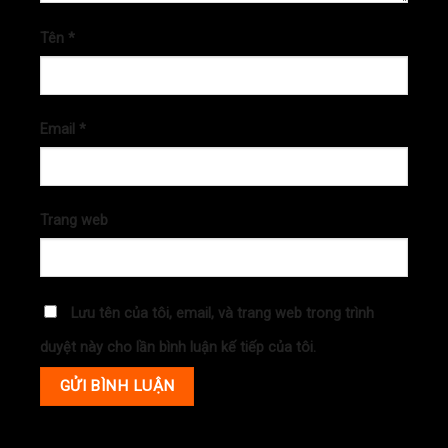
Tên
*
Email
*
Trang web
Lưu tên của tôi, email, và trang web trong trình
duyệt này cho lần bình luận kế tiếp của tôi.