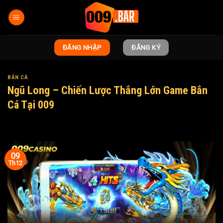
Bỏ
qua
nội
dung
ĐĂNG NHẬP
ĐĂNG KÝ
BẮN CÁ
Ngũ Long – Chiến Lược Thắng Lớn Game Bắn
Cá Tại 009
09
Th12