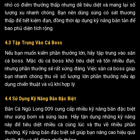
nhỏ có điểm thưởng thấp nhưng dễ tiêu diệt và mang lại số
lượng xu nhanh chóng. Bạn nên dùng súng có sát thương
thấp để tiết kiệm đạn, đồng thời áp dụng kỹ năng bắn tản để
bao phủ diện tích rộng.
4.3 Tập Trung Vào Cá Boss
Nếu bạn muốn kiếm phần thưởng lớn, hãy tập trung vào săn
cá boss. Mặc dù cá boss khó tiêu diệt và tốn nhiều đạn,
nhưng phần thưởng sẽ rất xứng đáng. Việc săn cá boss giúp
bạn nhanh chóng thu về số lượng lớn phần thưởng nếu áp
dụng chiến thuật và vũ khí hợp lý.
4.4 Sử Dụng Kỹ Năng Bắn Đặc Biệt
Bắn Cá Ngũ Long 009 cung cấp nhiều kỹ năng bắn đặc biệt
như súng bom và súng laze. Hãy tận dụng những kỹ năng
này để tiêu diệt nhiều cá cùng lúc và thu về nhiều phần
thưởng. Kỹ năng bắn đặc biệt sẽ giúp bạn nâng cao hiệu quả