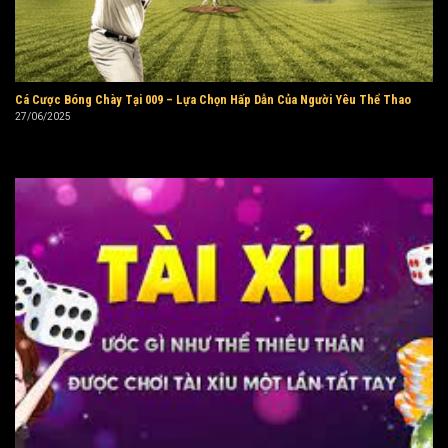
Cá Cược Bóng Chày Tại 009 – Lựa Chọn Hấp Dẫn Của Người Yêu Thể Thao
27/06/2025