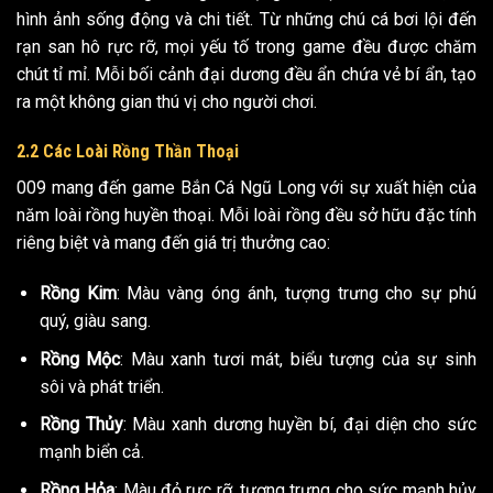
hình ảnh sống động và chi tiết. Từ những chú cá bơi lội đến
rạn san hô rực rỡ, mọi yếu tố trong game đều được chăm
chút tỉ mỉ. Mỗi bối cảnh đại dương đều ẩn chứa vẻ bí ẩn, tạo
ra một không gian thú vị cho người chơi.
2.2 Các Loài Rồng Thần Thoại
009 mang đến game Bắn Cá Ngũ Long với sự xuất hiện của
năm loài rồng huyền thoại. Mỗi loài rồng đều sở hữu đặc tính
riêng biệt và mang đến giá trị thưởng cao:
Rồng Kim
: Màu vàng óng ánh, tượng trưng cho sự phú
quý, giàu sang.
Rồng Mộc
: Màu xanh tươi mát, biểu tượng của sự sinh
sôi và phát triển.
Rồng Thủy
: Màu xanh dương huyền bí, đại diện cho sức
mạnh biển cả.
Rồng Hỏa
: Màu đỏ rực rỡ, tượng trưng cho sức mạnh hủy