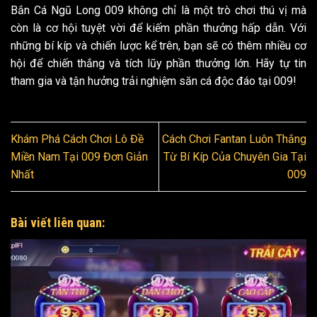
Bắn Cá Ngũ Long 009 không chỉ là một trò chơi thú vị mà
còn là cơ hội tuyệt vời để kiếm phần thưởng hấp dẫn. Với
những bí kíp và chiến lược kể trên, bạn sẽ có thêm nhiều cơ
hội để chiến thắng và tích lũy phần thưởng lớn. Hãy tự tin
tham gia và tận hưởng trải nghiệm săn cá độc đáo tại 009!
Khám Phá Cách Chơi Lô Đề
Cách Chơi Fantan Luôn Thắng
Miền Nam Tại 009 Đơn Giản
Từ Bí Kíp Của Chuyên Gia Tại
Nhất
009
Bài viết liên quan: