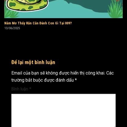
Nằm Mơ Thấy Rắn Cắn Đánh Con Gì Tại 009?
13/06/2025
Để lại một bình luận
Email của bạn sẽ không được hiển thị công khai.
Các
trường bắt buộc được đánh dấu
*
Bình luận
*