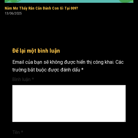
Nằm Mơ Thấy Rắn Cắn Đánh Con Gì Tại 009?
13/06/2025
Để lại một bình luận
Email của bạn sẽ không được hiển thị công khai.
Các
trường bắt buộc được đánh dấu
*
Bình luận
*
Tên
*