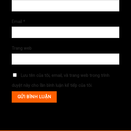
Email
*
Trang web
Lưu tên của tôi, email, và trang web trong trình
duyệt này cho lần bình luận kế tiếp của tôi.