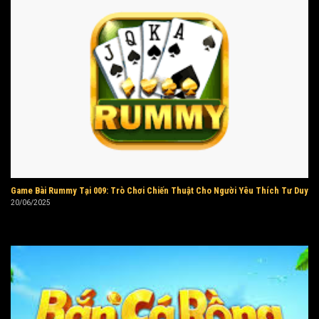
Game Bài Rummy Tại 009: Trò Chơi Chiến Thuật Cho Người Yêu Thích Tư Duy
20/06/2025