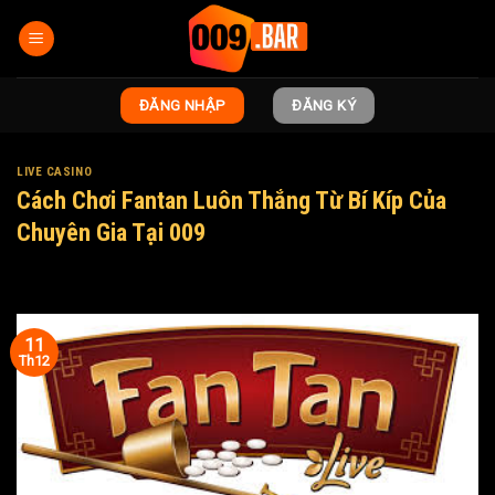
Bỏ
qua
nội
dung
ĐĂNG NHẬP
ĐĂNG KÝ
LIVE CASINO
Cách Chơi Fantan Luôn Thắng Từ Bí Kíp Của
Chuyên Gia Tại 009
11
Th12