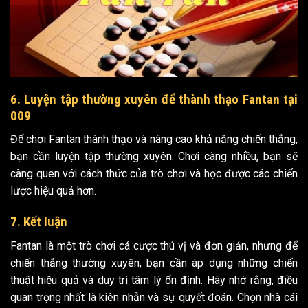
6. Luyện tập thường xuyên để thành thạo Fantan tại
009
Để chơi Fantan thành thạo và nâng cao khả năng chiến thắng,
bạn cần luyện tập thường xuyên. Chơi càng nhiều, bạn sẽ
càng quen với cách thức của trò chơi và học được các chiến
lược hiệu quả hơn.
7. Kết luận
Fantan là một trò chơi cá cược thú vị và đơn giản, nhưng để
chiến thắng thường xuyên, bạn cần áp dụng những chiến
thuật hiệu quả và duy trì tâm lý ổn định. Hãy nhớ rằng, điều
quan trọng nhất là kiên nhẫn và sự quyết đoán. Chọn nhà cái