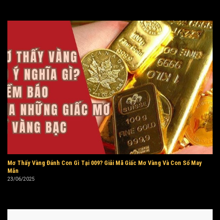
Mơ Thấy Vàng Đánh Con Gì Tại 009? Giải Mã Giấc Mơ Vàng Và Con Số May
Mắn
23/06/2025