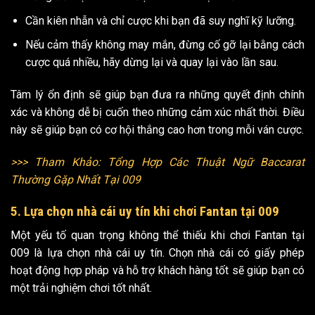
Cần kiên nhẫn và chỉ cược khi bạn đã suy nghĩ kỹ lưỡng.
Nếu cảm thấy không may mắn, đừng cố gỡ lại bằng cách
cược quá nhiều, hãy dừng lại và quay lại vào lần sau.
Tâm lý ổn định sẽ giúp bạn đưa ra những quyết định chính
xác và không dễ bị cuốn theo những cảm xúc nhất thời. Điều
này sẽ giúp bạn có cơ hội thắng cao hơn trong mỗi ván cược.
>>> Tham Khảo: Tổng Hợp Các Thuật Ngữ Baccarat
Thường Gặp Nhất Tại 009
5. Lựa chọn nhà cái uy tín khi chơi Fantan tại 009
Một yếu tố quan trọng không thể thiếu khi chơi Fantan tại
009 là lựa chọn nhà cái uy tín. Chọn nhà cái có giấy phép
hoạt động hợp pháp và hỗ trợ khách hàng tốt sẽ giúp bạn có
một trải nghiệm chơi tốt nhất.