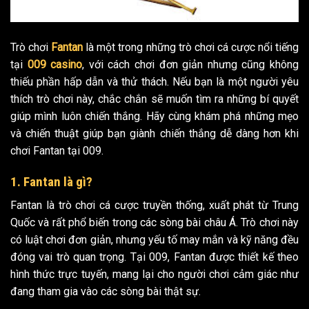
Trò chơi
Fantan
là một trong những trò chơi cá cược nổi tiếng
tại
009 casino
, với cách chơi đơn giản nhưng cũng không
thiếu phần hấp dẫn và thử thách. Nếu bạn là một người yêu
thích trò chơi này, chắc chắn sẽ muốn tìm ra những bí quyết
giúp mình luôn chiến thắng. Hãy cùng khám phá những mẹo
và chiến thuật giúp bạn giành chiến thắng dễ dàng hơn khi
chơi Fantan tại 009.
1. Fantan là gì?
Fantan là trò chơi cá cược truyền thống, xuất phát từ Trung
Quốc và rất phổ biến trong các sòng bài châu Á. Trò chơi này
có luật chơi đơn giản, nhưng yếu tố may mắn và kỹ năng đều
đóng vai trò quan trọng. Tại 009, Fantan được thiết kế theo
hình thức trực tuyến, mang lại cho người chơi cảm giác như
đang tham gia vào các sòng bài thật sự.