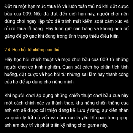
Đặt ra một hạn mức thua lỗ và luôn tuân thủ nó khi đặt cược
bầu cua 009. Nếu đã đạt đến giới hạn này, người chơi nên
dừng chơi ngay lập tức để tránh mất kiểm soát cảm xúc và
rủi ro thua lỗ nặng. Hãy luôn giữ cân bằng và không nên cố
gắng để gỡ gạc khi đang trong tình trạng thiếu điều kiện.
2.4. Học hỏi từ những cao thủ
Hãy học hỏi chiến thuật và mẹo chơi bầu cua 009 từ những
người chơi có kinh nghiệm. Quan sát cách họ phân tích tình
huống, đặt cược và học hỏi từ những sai lầm hay thành công
của họ để áp dụng cho riêng mình.
Khi người chơi áp dụng những chiến thuật chơi bầu cua này
một cách chính xác và thành thạo, khả năng chiến thắng của
anh em sẽ được cải thiện đáng kể. Lưu ý rằng, sự kiên nhẫn
và quản lý tốt cả vốn và cảm xúc là yếu tố quan trọng giúp
anh em duy trì và phát triển kỹ năng chơi game này.