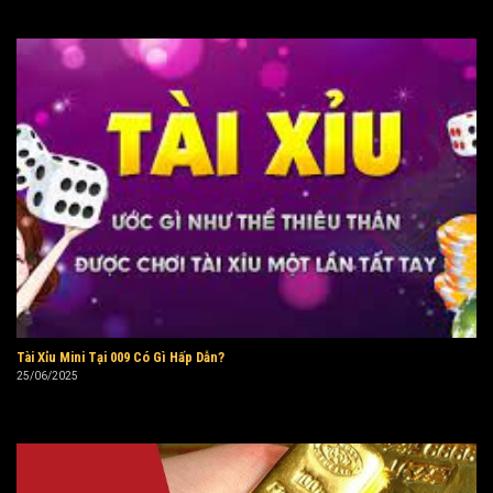
Tài Xỉu Mini Tại 009 Có Gì Hấp Dẫn?
25/06/2025