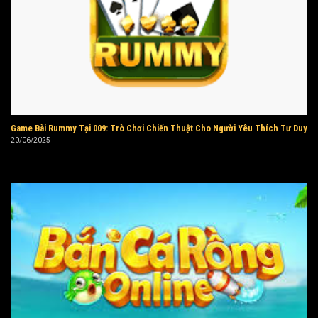
Game Bài Rummy Tại 009: Trò Chơi Chiến Thuật Cho Người Yêu Thích Tư Duy
20/06/2025