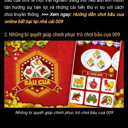
Bầu cua 009 là một trải nghiệm đáng thử nếu anh em muốn
tận hưởng sự tiện lợi và những cải tiến thú vị so với cách
chơi truyền thống.
>>> Xem ngay:
Hướng dẫn chơi bầu cua
online bất bại tại nhà cái 009
2. Những bí quyết giúp chinh phục trò chơi bầu cua 009
Những bí quyết giúp chinh phục trò chơi bầu cua 009