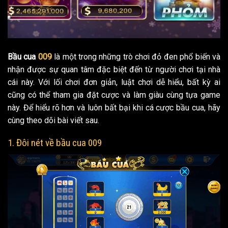
Bầu cua
009
là một trong những trò chơi đỏ đen phổ biến và
nhận được sự quan tâm đặc biệt đến từ người chơi tại nhà
cái này. Với lối chơi đơn giản, luật chơi dễ hiểu, bất kỳ ai
cũng có thể tham gia đặt cược và làm giàu cùng tựa game
này. Để hiểu rõ hơn và luôn bất bại khi cá cược bầu cua, hãy
cùng theo dõi bài viết sau.
1. Đôi nét về bầu cua 009