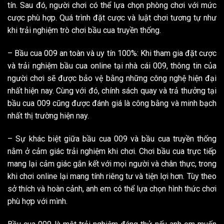
tín. Sau đó, người chơi có thể lựa chọn phòng chơi với mức
cược phù hợp. Quá trình đặt cược và luật chơi tương tự như
khi trải nghiệm trò chơi bầu cua truyền thống.
– Bầu cua 009 an toàn và uy tín 100%: Khi tham gia đặt cược
và trải nghiệm bầu cua online tại nhà cái 009, thông tin của
người chơi sẽ được bảo vệ bằng những công nghệ hiện đại
nhất hiện nay. Cùng với đó, chính sách quay và trả thưởng tại
bầu cua 009 cũng được đánh giá là công bằng và minh bạch
nhất thị trường hiện nay.
– Sự khác biệt giữa bầu cua 009 và bầu cua truyền thống
nằm ở cảm giác trải nghiệm khi chơi. Chơi bầu cua trực tiếp
mang lại cảm giác gắn kết với mọi người và chân thực, trong
khi chơi online lại mang tính riêng tư và tiện lợi hơn. Tùy theo
sở thích và hoàn cảnh, anh em có thể lựa chọn hình thức chơi
phù hợp với mình.