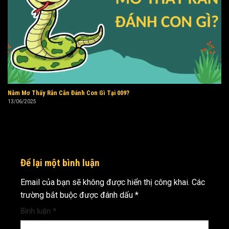
Nằm Mơ Thấy Rắn Cắn Đánh Con Gì Tại 009?
13/06/2025
Để lại một bình luận
Email của bạn sẽ không được hiển thị công khai.
Các
trường bắt buộc được đánh dấu
*
Bình luận
*