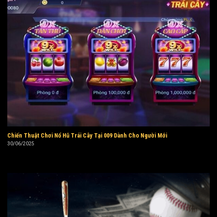
Chiến Thuật Chơi Nổ Hũ Trái Cây Tại 009 Dành Cho Người Mới
30/06/2025