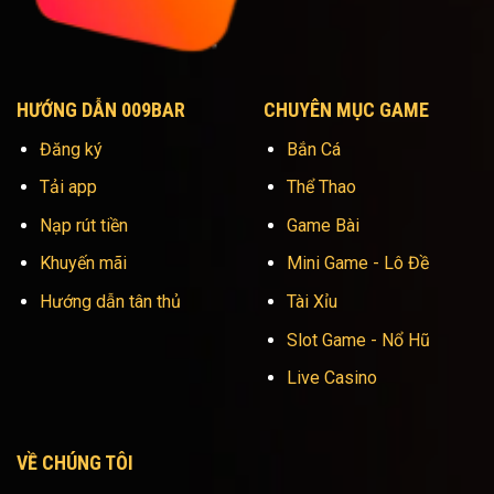
HƯỚNG DẪN 009BAR
CHUYÊN MỤC GAME
Đăng ký
Bắn Cá
Tải app
Thể Thao
Nạp rút tiền
Game Bài
Khuyến mãi
Mini Game - Lô Đề
Hướng dẫn tân thủ
Tài Xỉu
Slot Game - Nổ Hũ
Live Casino
VỀ CHÚNG TÔI