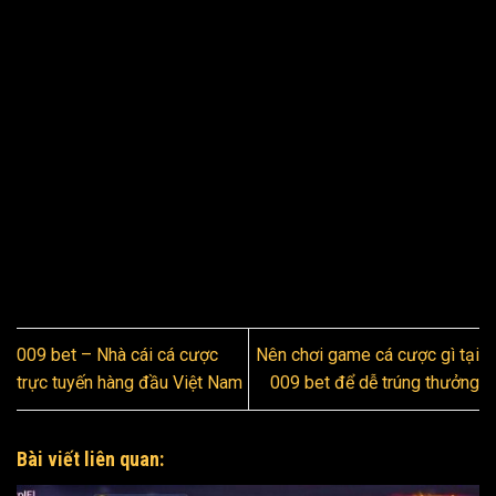
lớn và khiến bạn rơi vào trường hợp trắng tay nếu thua. 
Cùng với đó, bạn còn có khả năng thắng ở cửa này nhưng 
lại thua nhiều ở cửa khác. 
4. Kết luận
Hy vọng thông qua bài viết trên với toàn bộ thông tin về 
kiếm tiền khủng nhanh chóng từ game tài xỉu online sẽ 
giúp người chơi trang bị cho mình những kiến thức và 
phương pháp đặt cược hợp lý. Chúc người chơi gặp 
được nhiều may mắn và có những giây phút triển nghiệm 
cực kỳ tuyệt vời khi tham gia cá cược tại cổng game 009. 
009 bet – Nhà cái cá cược
Nên chơi game cá cược gì tại
trực tuyến hàng đầu Việt Nam
009 bet để dễ trúng thưởng
Bài viết liên quan: