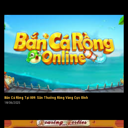
Bắn Cá Rồng Tại 009: Săn Thưởng Rồng Vàng Cực Đỉnh
18/06/2025