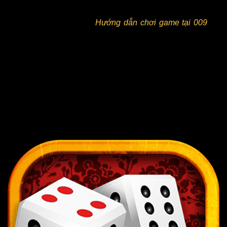
game cũng sẽ tặng ngay cho bạn một số tiền thưởng ngay 
sau khi người chơi đăng ký tài khoản thành công. 
Anh em 
có thể tham khảo thêm 
Hướng dẫn chơi game tại 009 
để 
nắm rõ hơn cách chơi!
3. Chia sẻ kinh nghiệm chơi game Tài xỉu 
online để có thể thắng cược lớn tại 009
Game tài xỉu online có lối chơi không quá phức tạp nhưng 
nếu người chơi chỉ dựa vào yếu tố may mắn thì chưa đủ. 
Bạn có thể tham khảo những thông tin dưới đây để có 
thêm cho mình những kinh nghiệm kiếm tiền khủng khi 
chơi tài xỉu online.