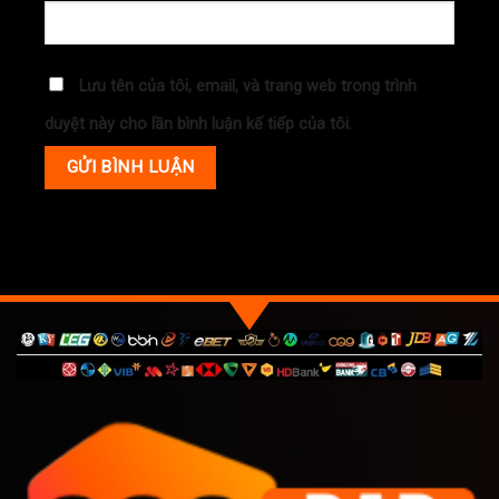
Lưu tên của tôi, email, và trang web trong trình
duyệt này cho lần bình luận kế tiếp của tôi.