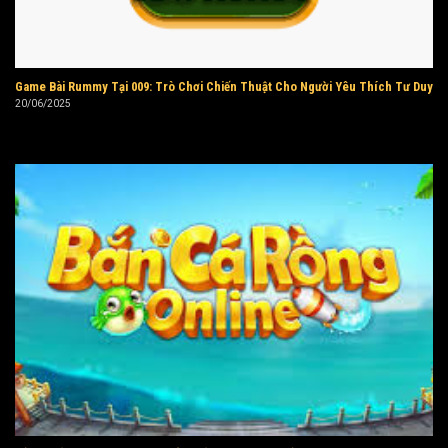
Game Bài Rummy Tại 009: Trò Chơi Chiến Thuật Cho Người Yêu Thích Tư Duy
20/06/2025