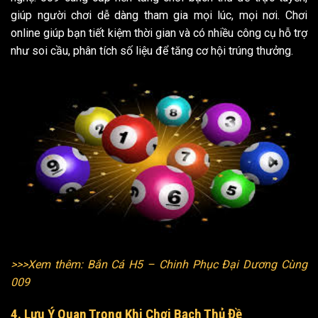
giúp người chơi dễ dàng tham gia mọi lúc, mọi nơi. Chơi
online giúp bạn tiết kiệm thời gian và có nhiều công cụ hỗ trợ
như soi cầu, phân tích số liệu để tăng cơ hội trúng thưởng.
>>>Xem thêm: Bắn Cá H5 – Chinh Phục Đại Dương Cùng
009
4. Lưu Ý Quan Trọng Khi Chơi Bạch Thủ Đề