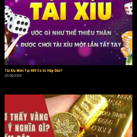
Tài Xỉu Mini Tại 009 Có Gì Hấp Dẫn?
25/06/2025