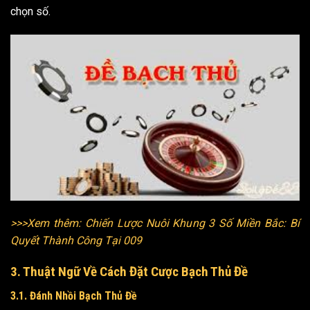
chọn số.
>>>Xem thêm: Chiến Lược Nuôi Khung 3 Số Miền Bắc: Bí
Quyết Thành Công Tại 009
3. Thuật Ngữ Về Cách Đặt Cược Bạch Thủ Đề
3.1. Đánh Nhồi Bạch Thủ Đề