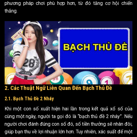
phương pháp chơi phù hợp hơn, từ đó tăng cơ hội chiến
thắng.
2. Các Thuật Ngữ Liên Quan Đến Bạch Thủ Đề
2.1. Bạch Thủ Đề 2 Nháy
Khi một con số xuất hiện hai lần trong kết quả xổ số của
cùng một ngày, người ta gọi đó là “bạch thủ đề 2 nháy”. Nếu
người chơi đánh đúng con số đó, số tiền thưởng sẽ nhân đôi,
giúp bạn thu về lợi nhuận lớn hơn. Tuy nhiên, xác suất để một