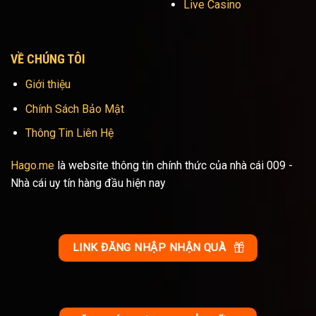
Live Casino
VỀ CHÚNG TÔI
Giới thiệu
Chính Sách Bảo Mật
Thông Tin Liên Hệ
Hago.me
là website thông tin chính thức của nhà cái 009 -
Nhà cái uy tín hàng đầu hiện nay
LINK ĐĂNG NHẬP NHẬN QUÀ