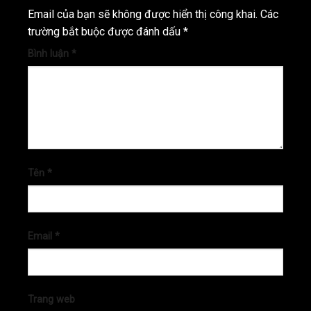
Email của bạn sẽ không được hiển thị công khai.
Các
trường bắt buộc được đánh dấu
*
Bình luận
*
Tên
*
Email
*
Trang web