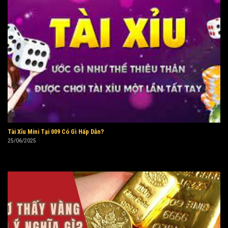
Tài Xỉu Mini Tại 009 Có Gì Hấp Dẫn?
25/06/2025