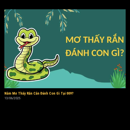
Nằm Mơ Thấy Rắn Cắn Đánh Con Gì Tại 009?
13/06/2025