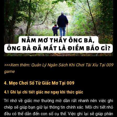
>>>Xem thêm: Quản Lý Ngân Sách Khi Chơi Tài Xỉu Tại 009
game
4. Mẹo Chơi Số Từ Giấc Mơ Tại 009
4.1 Ghi lại chi tiết giấc mơ ngay khi thức giấc
Trí nhớ về giấc mơ thường mờ dần rất nhanh nên việc ghi
chép sẽ giúp bạn giữ lại thông tin chính xác. Mỗi chi tiết nhỏ
đều có thể dẫn đến con số cụ thể. Việc ghi lại sẽ giúp phân