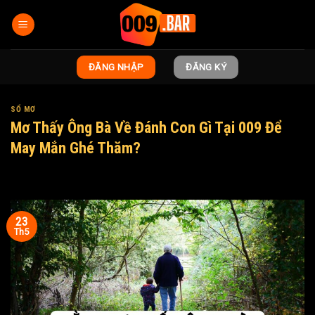
Bỏ
qua
nội
dung
ĐĂNG NHẬP
ĐĂNG KÝ
SỔ MƠ
Mơ Thấy Ông Bà Về Đánh Con Gì Tại 009 Để
May Mắn Ghé Thăm?
23
Th5