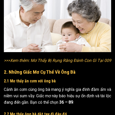
>>>Xem thêm:
Mơ Thấy Bị Rụng Răng Đánh Con Gì Tại 009
2. Những Giấc Mơ Cụ Thể Về Ông Bà
2.1 Mơ thấy ăn cơm với ông bà
Cảnh ăn cơm cùng ông bà mang ý nghĩa gia đình đầm ấm và
niềm vui sum vầy. Giấc mơ này báo hiệu sự ổn định và tài lộc
đang đến gần. Bạn có thể chọn
36 – 89
.
2.2 Mơ thấy ông bà dắt tay đi đâu đó