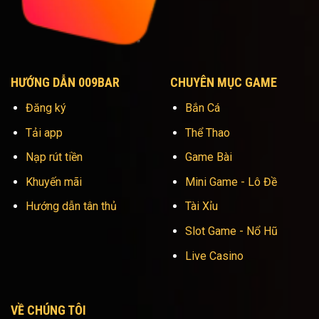
HƯỚNG DẪN 009BAR
CHUYÊN MỤC GAME
Đăng ký
Bắn Cá
Tải app
Thể Thao
Nạp rút tiền
Game Bài
Khuyến mãi
Mini Game - Lô Đề
Hướng dẫn tân thủ
Tài Xỉu
Slot Game - Nổ Hũ
Live Casino
VỀ CHÚNG TÔI