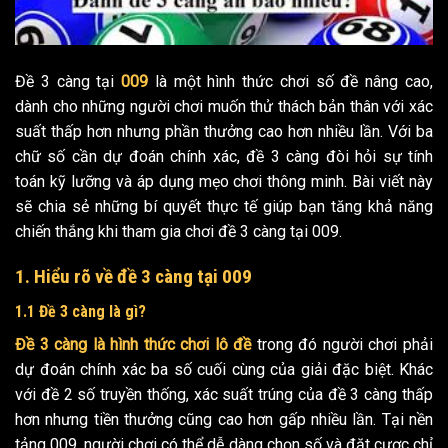
Đề 3 càng tại
009
là một hình thức chơi số đề nâng cao,
dành cho những người chơi muốn thử thách bản thân với xác
suất thấp hơn nhưng phần thưởng cao hơn nhiều lần. Với ba
chữ số cần dự đoán chính xác, đề 3 càng đòi hỏi sự tính
toán kỹ lưỡng và áp dụng mẹo chơi thông minh. Bài viết này
sẽ chia sẻ những bí quyết thực tế giúp bạn tăng khả năng
chiến thắng khi tham gia chơi đề 3 càng tại 009.
1. Hiểu rõ về đề 3 càng tại 009
1.1 Đề 3 càng là gì?
Đề 3 càng là hình thức chơi lô đề
trong đó người chơi phải
dự đoán chính xác ba số cuối cùng của giải đặc biệt. Khác
với đề 2 số truyền thống, xác suất trúng của đề 3 càng thấp
hơn nhưng tiền thưởng cũng cao hơn gấp nhiều lần. Tại nền
tảng 009, người chơi có thể dễ dàng chọn số và đặt cược chỉ