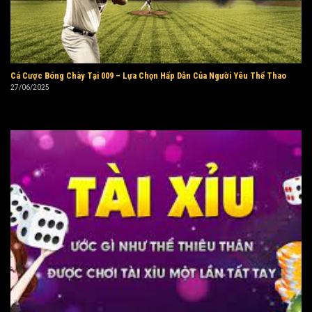
Cá Cược Bóng Chày Tại 009 – Lựa Chọn Hấp Dẫn Của Người Yêu Thể Thao
27/06/2025