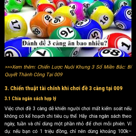
>>>Xem thêm: Chiến Lược Nuôi Khung 3 Số Miền Bắc: Bí
Quyết Thành Công Tại 009
3. Chiến thuật tài chính khi chơi đề 3 càng tại 009
3.1 Chia ngân sách hợp lý
Việc chơi đề 3 càng dễ khiến người chơi mất kiểm soát nếu
không có kế hoạch chi tiêu cụ thể. Hãy chia ngân sách theo
ngày, tuần và chỉ dùng một phần nhỏ để chơi mỗi phiên. Ví
dụ: nếu bạn có 1 triệu đồng, chỉ nên dùng khoảng 100k–