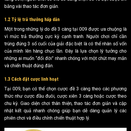
bằng vài thao tác đơn giản.
1.2 Tỷ lệ trả thưởng hấp dẫn
Một trong những lý do đề 3 càng tại 009 được ưa chuộng là
vì mức trả thưởng cực kỳ cạnh tranh. Người chơi chỉ cần
trúng đúng 3 số cuối của giải đặc biệt là có thể nhân số vốn
của mình lên hàng chục lần. Đây là lựa chọn lý tưởng cho
những ai muốn “đổi đời” nhanh chóng với một chút may mắn
và chiến thuật đúng đắn.
1.3 Cách đặt cược linh hoạt
Tại 009, bạn có thể chọn cược đề 3 càng theo các phương
thức như cược đầu đuôi, cược xiên 3 càng hoặc cược theo
chu kỳ. Giao diện chơi thân thiện, thao tác đơn giản và cập
nhật kết quả nhanh chóng giúp bạn dễ dàng quản lý các
phiên chơi và điều chỉnh chiến thuật hợp lý.