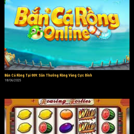
Bắn Cá Rồng Tại 009: Săn Thưởng Rồng Vàng Cực Đỉnh
18/06/2025