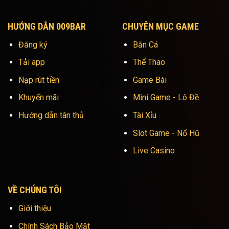
HƯỚNG DẪN 009BAR
CHUYÊN MỤC GAME
Đăng ký
Bắn Cá
Tải app
Thể Thao
Nạp rút tiền
Game Bài
Khuyến mãi
Mini Game - Lô Đề
Hướng dẫn tân thủ
Tài Xỉu
Slot Game - Nổ Hũ
Live Casino
VỀ CHÚNG TÔI
Giới thiệu
Chính Sách Bảo Mật