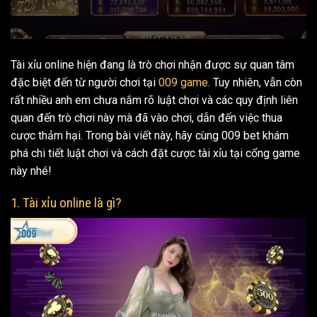
Tài xỉu online hiện đang là trò chơi nhận được sự quan tâm
đặc biệt đến từ người chơi tại
009 game
. Tuy nhiên, vẫn còn
rất nhiều anh em chưa nắm rõ luật chơi và các quy định liên
quan đến trò chơi này mà đã vào chơi, dẫn đến việc thua
cược thảm hại. Trong bài viết này, hãy cùng 009 bet khám
phá chi tiết luật chơi và cách đặt cược tài xỉu tại cổng game
này nhé!
1. Tài xỉu online là gì?