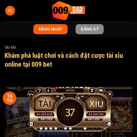
Bỏ
qua
nội
dung
ĐĂNG NHẬP
ĐĂNG KÝ
TÀI XỈU
Khám phá luật chơi và cách đặt cược tài xỉu
online tại 009 bet
16
Th5