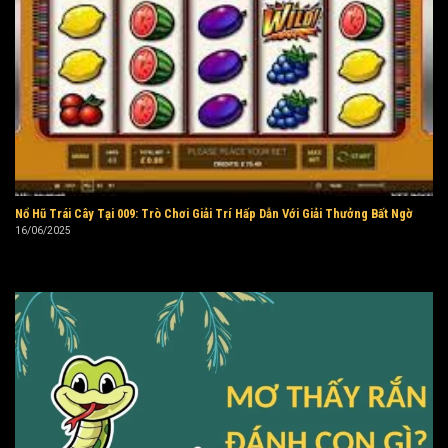
Nổ Hũ Trái Cây Tại 009: Trò Chơi Giải Trí Hấp Dẫn Với Giải Thưởng Bất Ngờ
16/06/2025