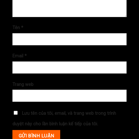
Tên
*
Email
*
Trang web
Lưu tên của tôi, email, và trang web trong trình
duyệt này cho lần bình luận kế tiếp của tôi.