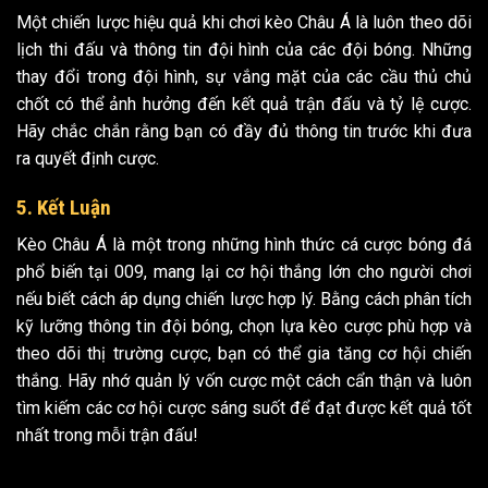
Một chiến lược hiệu quả khi chơi kèo Châu Á là luôn theo dõi
lịch thi đấu và thông tin đội hình của các đội bóng. Những
thay đổi trong đội hình, sự vắng mặt của các cầu thủ chủ
chốt có thể ảnh hưởng đến kết quả trận đấu và tỷ lệ cược.
Hãy chắc chắn rằng bạn có đầy đủ thông tin trước khi đưa
ra quyết định cược.
5. Kết Luận
Kèo Châu Á là một trong những hình thức cá cược bóng đá
phổ biến tại 009, mang lại cơ hội thắng lớn cho người chơi
nếu biết cách áp dụng chiến lược hợp lý. Bằng cách phân tích
kỹ lưỡng thông tin đội bóng, chọn lựa kèo cược phù hợp và
theo dõi thị trường cược, bạn có thể gia tăng cơ hội chiến
thắng. Hãy nhớ quản lý vốn cược một cách cẩn thận và luôn
tìm kiếm các cơ hội cược sáng suốt để đạt được kết quả tốt
nhất trong mỗi trận đấu!