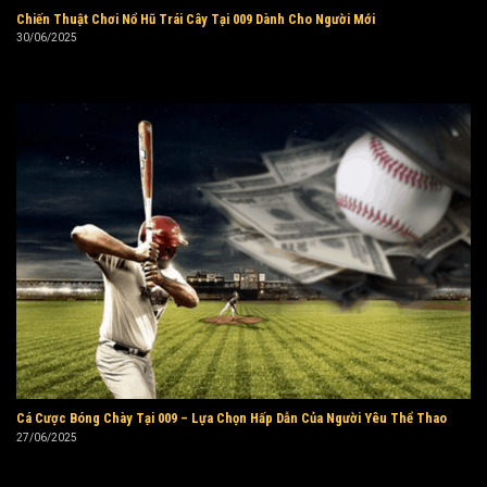
Chiến Thuật Chơi Nổ Hũ Trái Cây Tại 009 Dành Cho Người Mới
30/06/2025
Cá Cược Bóng Chày Tại 009 – Lựa Chọn Hấp Dẫn Của Người Yêu Thể Thao
27/06/2025