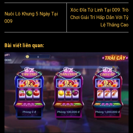
Xóc Đĩa Tứ Linh Tại 009: Trò
Nuôi Lô Khung 5 Ngày Tại
Chơi Giải Trí Hấp Dẫn Với Tỷ
009
Lệ Thắng Cao
Bài viết liên quan: