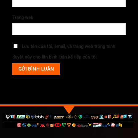
Trang web
Lưu tên của tôi, email, và trang web trong trình
duyệt này cho lần bình luận kế tiếp của tôi.