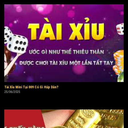
Tài Xỉu Mini Tại 009 Có Gì Hấp Dẫn?
25/06/2025