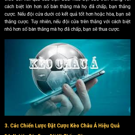
cách biệt lớn hơn số bàn thắng mà họ đã chấp, bạn thắng
cược. Nếu đội cửa dưới có kết quả tốt hơn hoặc hòa, bạn sẽ
thắng cược. Tuy nhiên, nếu đội cửa trên thắng với cách biệt
nhỏ hơn số bàn thắng mà họ đã chấp, bạn sẽ thua cược.
3. Các Chiến Lược Đặt Cược Kèo Châu Á Hiệu Quả