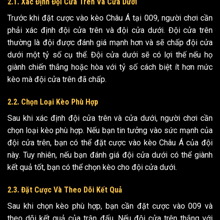
2.1. Xác Định Đội Cửa Trên Và Cửa Dưới
Trước khi đặt cược vào kèo Châu Á tại 009, người chơi cần
phải xác định đội cửa trên và đội cửa dưới. Đội cửa trên
thường là đội được đánh giá mạnh hơn và sẽ chấp đội cửa
dưới một tỷ số cụ thể. Đội cửa dưới sẽ có lợi thế nếu họ
giành chiến thắng hoặc hòa với tỷ số cách biệt ít hơn mức
kèo mà đội cửa trên đã chấp.
2.2. Chọn Loại Kèo Phù Hợp
Sau khi xác định đội cửa trên và cửa dưới, người chơi cần
chọn loại kèo phù hợp. Nếu bạn tin tưởng vào sức mạnh của
đội cửa trên, bạn có thể đặt cược vào kèo Châu Á của đội
này. Tuy nhiên, nếu bạn đánh giá đội cửa dưới có thể giành
kết quả tốt, bạn có thể chọn kèo cho đội cửa dưới.
2.3. Đặt Cược Và Theo Dõi Kết Quả
Sau khi chọn kèo phù hợp, bạn cần đặt cược vào 009 và
theo dõi kết quả của trận đấu. Nếu đội cửa trên thắng với