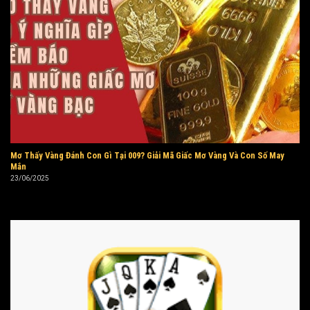
Mơ Thấy Vàng Đánh Con Gì Tại 009? Giải Mã Giấc Mơ Vàng Và Con Số May
Mắn
23/06/2025