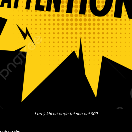
Lưu ý khi cá cược tại nhà cái 009