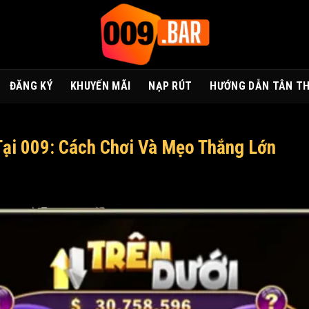
ĐĂNG KÝ
KHUYẾN MÃI
NẠP RÚT
HƯỚNG DẪN TÂN T
Tại 009: Cách Chơi Và Mẹo Thắng Lớn