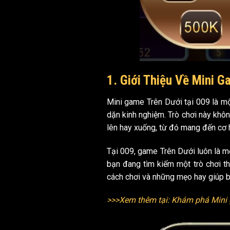
1. Giới Thiệu Về Mini G
Mini game Trên Dưới tại 009 là mộ
dặn kinh nghiệm. Trò chơi này khôn
lên hay xuống, từ đó mang đến cơ h
Tại 009, game Trên Dưới luôn là m
bạn đang tìm kiếm một trò chơi th
cách chơi và những mẹo hay giúp b
>>>Xem thêm tại: Khám phá Mini g