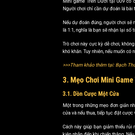
Mini game Trên Dưới tại 009 có cá
Người chơi chỉ cần dự đoán lá bài ti
Nếu dự đoán đúng, người chơi sẽ n
là 1:1, nghĩa là bạn sẽ nhận lại số
Trò chơi này cực kỳ dễ chơi, không
khó khăn. Tuy nhiên, nếu muốn có n
>>>Tham khảo thêm tại: Bạch Thủ
3. Mẹo Chơi Mini Game 
3.1. Dồn Cược Một Cửa
Một trong những mẹo đơn giản như
cửa và nếu thua, tiếp tục đặt cược 
Cách này giúp bạn giảm thiểu rủi 
kiên nhẫn đến khi chiến thắng. Nếu 