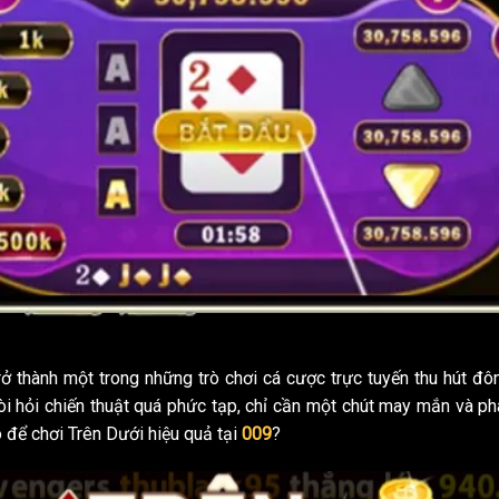
rở thành một trong những trò chơi cá cược trực tuyến thu hút đ
òi hỏi chiến thuật quá phức tạp, chỉ cần một chút may mắn và ph
 để chơi Trên Dưới hiệu quả tại
009
?