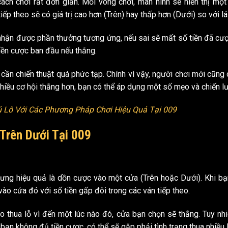
ch chơi rất đơn giản. Mỗi vòng chơi, màn hình sẽ hiển thị một 
ếp theo sẽ có giá trị cao hơn (Trên) hay thấp hơn (Dưới) so với lá 
hận được phần thưởng tương ứng, nếu sai sẽ mất số tiền đã cược.
 tiền cược ban đầu nếu thắng.
 cần chiến thuật quá phức tạp. Chính vì vậy, người chơi mới cũn
hiều cơ hội thắng hơn, bạn có thể áp dụng một số mẹo và chiến lượ
 Lô Với Các Phương Pháp Chơi Hiệu Quả Tại 009
Trên Dưới Tại 009
ng hiệu quả là dồn cược vào một cửa (Trên hoặc Dưới). Khi bạn
vào cửa đó với số tiền gấp đôi trong các ván tiếp theo.
ro thua lỗ vì đến một lúc nào đó, cửa bạn chọn sẽ thắng. Tuy nh
bạn không đủ tiền cược, có thể sẽ gặp phải tình trạng thua nhiều l