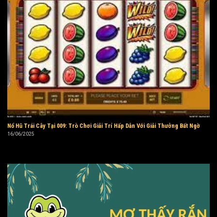
Nổ Hũ Trái Cây Tại 009: Trò Chơi Giải Trí Hấp Dẫn Với Giải Thưởng Bất Ngờ
16/06/2025