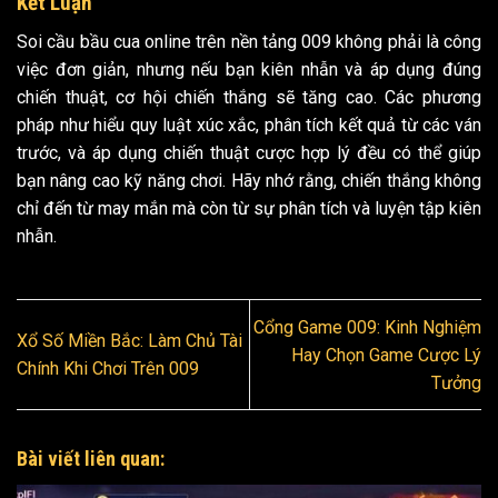
Kết Luận
Soi cầu bầu cua online trên nền tảng 009 không phải là công
việc đơn giản, nhưng nếu bạn kiên nhẫn và áp dụng đúng
chiến thuật, cơ hội chiến thắng sẽ tăng cao. Các phương
pháp như hiểu quy luật xúc xắc, phân tích kết quả từ các ván
trước, và áp dụng chiến thuật cược hợp lý đều có thể giúp
bạn nâng cao kỹ năng chơi. Hãy nhớ rằng, chiến thắng không
chỉ đến từ may mắn mà còn từ sự phân tích và luyện tập kiên
nhẫn.
Cổng Game 009: Kinh Nghiệm
Xổ Số Miền Bắc: Làm Chủ Tài
Hay Chọn Game Cược Lý
Chính Khi Chơi Trên 009
Tưởng
Bài viết liên quan: