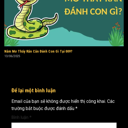
Nằm Mơ Thấy Rắn Cắn Đánh Con Gì Tại 009?
13/06/2025
Để lại một bình luận
Email của bạn sẽ không được hiển thị công khai.
Các
trường bắt buộc được đánh dấu
*
Bình luận
*