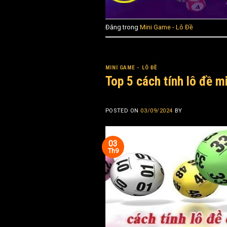
Đăng trong
Mini Game - Lô Đề
MINI GAME - LÔ ĐỀ
Top 5 cách tính lô đề m
POSTED ON
03/09/2024
BY
03
Th9