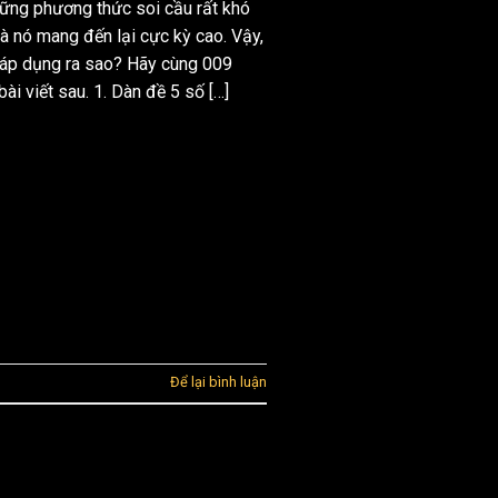
hững phương thức soi cầu rất khó
à nó mang đến lại cực kỳ cao. Vậy,
, áp dụng ra sao? Hãy cùng 009
i viết sau. 1. Dàn đề 5 số […]
Để lại bình luận