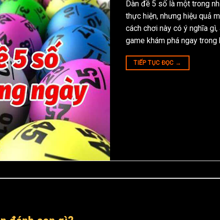
Dàn đề 5 số là một trong n
thực hiện, nhưng hiệu quả m
cách chơi này có ý nghĩa gì
game khám phá ngay trong bà
TIẾP TỤC ĐỌC
→