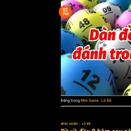
02
Th8
Đăng trong
Mini Game - Lô Đề
MINI GAME - LÔ ĐỀ