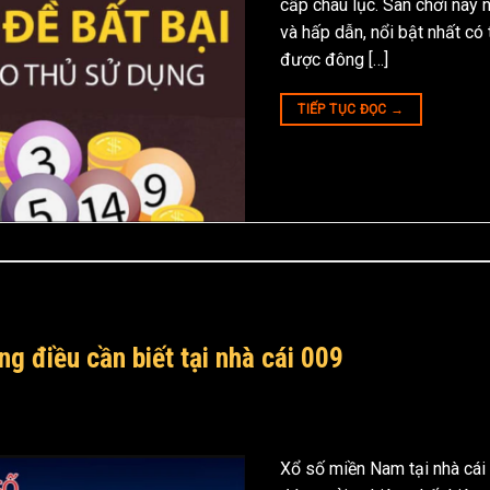
cấp châu lục. Sân chơi này nổ
và hấp dẫn, nổi bật nhất có
được đông […]
TIẾP TỤC ĐỌC
→
g điều cần biết tại nhà cái 009
Xổ số miền Nam tại nhà cái 