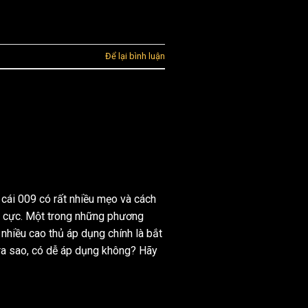
Để lại bình luận
à cái 009 có rất nhiều mẹo và cách
h cực. Một trong những phương
nhiều cao thủ áp dụng chính là bắt
 ra sao, có dễ áp dụng không? Hãy