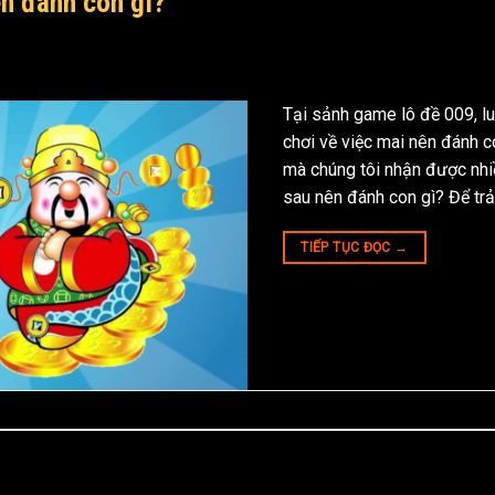
n đánh con gì?
Tại sảnh game lô đề 009, l
chơi về việc mai nên đánh c
mà chúng tôi nhận được nhi
sau nên đánh con gì? Để trả 
TIẾP TỤC ĐỌC
→