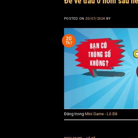
Đề về đầu 0 hôm sau nê
POSTED ON
20/07/2024
BY
20
Th7
Đăng trong
Mini Game - Lô Đề