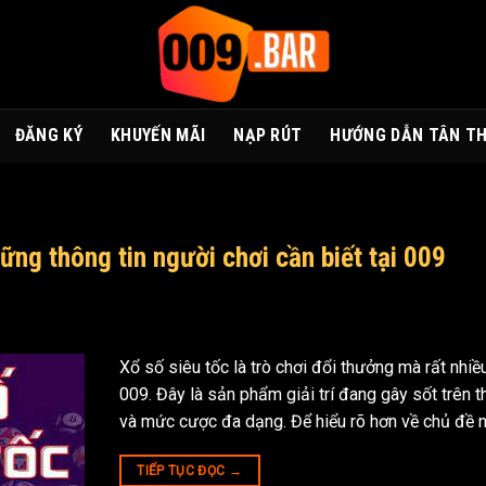
ĐĂNG KÝ
KHUYẾN MÃI
NẠP RÚT
HƯỚNG DẪN TÂN T
hững thông tin người chơi cần biết tại 009
Xổ số siêu tốc là trò chơi đổi thưởng mà rất nhiề
009. Đây là sản phẩm giải trí đang gây sốt trên th
và mức cược đa dạng. Để hiểu rõ hơn về chủ đề n
TIẾP TỤC ĐỌC
→