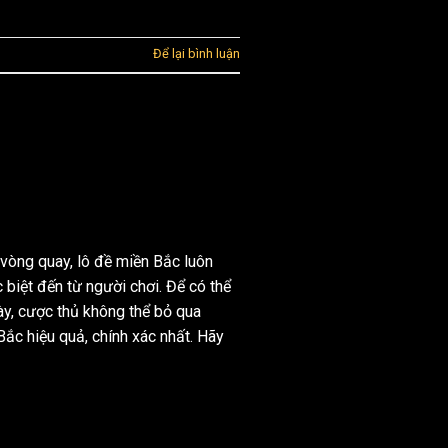
Để lại bình luận
 vòng quay, lô đề miền Bắc luôn
biệt đến từ người chơi. Để có thể
này, cược thủ không thể bỏ qua
Bắc hiệu quả, chính xác nhất. Hãy