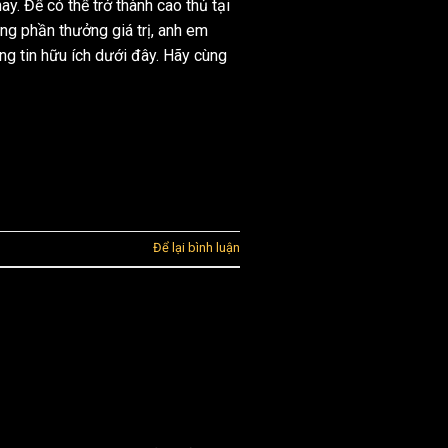
ay. Để có thể trở thành cao thủ tại
ng phần thưởng giá trị, anh em
g tin hữu ích dưới đây. Hãy cùng
Để lại bình luận