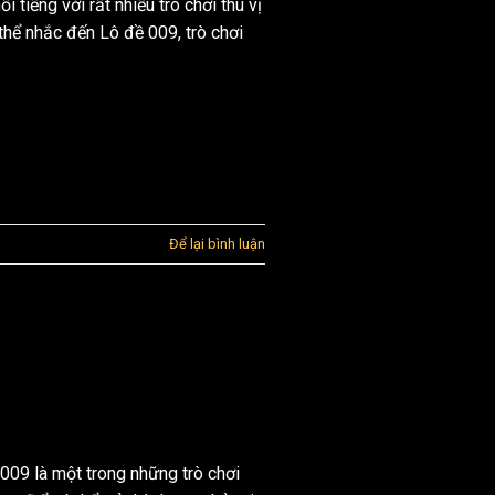
i tiếng với rất nhiều trò chơi thú vị
 thể nhắc đến Lô đề 009, trò chơi
Để lại bình luận
009 là một trong những trò chơi