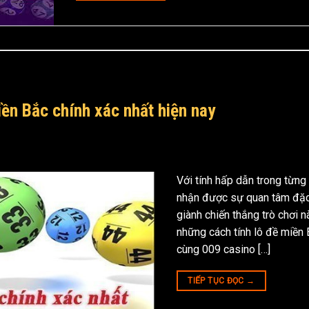
iền Bắc chính xác nhất hiện nay
Với tính hấp dẫn trong từng
nhận được sự quan tâm đặc 
giành chiến thắng trò chơi 
những cách tính lô đề miền 
cùng 009 casino […]
TIẾP TỤC ĐỌC
→